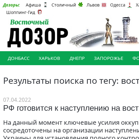
Афиша
Столичный
Львов
Одесса
Х
Дозоры:
Шоппинг-Гид
ДОНБАСС
ХАРЬКОВ
ДНЕПР
ЗАПОРОЖЬЕ
Ф
Результаты поиска по тегу: во
07.04.2022
РФ готовится к наступлению на вос
На данный момент ключевые усилия оккуп
сосредоточены на организации наступлени
Украины для установления полного контро