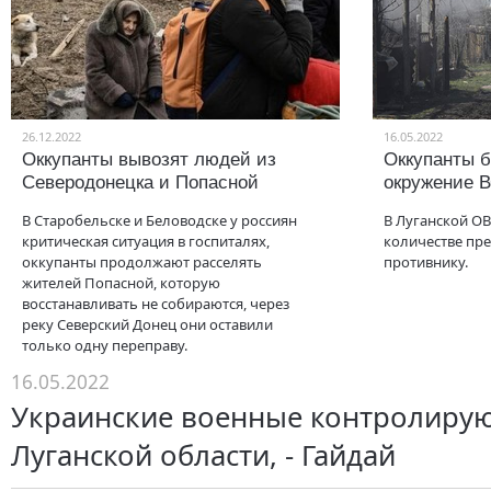
26.12.2022
16.05.2022
Оккупанты вывозят людей из
Оккупанты б
Северодонецка и Попасной
окружение 
В Старобельске и Беловодске у россиян
В Луганской О
критическая ситуация в госпиталях,
количестве пр
оккупанты продолжают расселять
противнику.
жителей Попасной, которую
восстанавливать не собираются, через
реку Северский Донец они оставили
только одну переправу.
16.05.2022
Украинские военные контролиру
Луганской области, - Гайдай