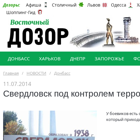
Афиша
Столичный
Львов
Одесса
Х
Дозоры:
Шоппинг-Гид
ДОНБАСС
ХАРЬКОВ
ДНЕПР
ЗАПОРОЖЬЕ
Ф
Главная
/
НОВОСТИ
/
Донбасс
11.07.2014
Свердловск под контролем терр
У боевиков есть 
который приходи