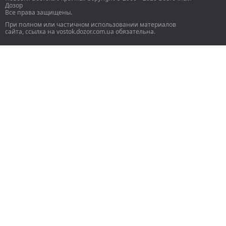
Дозор
Все права защищены.
При полном или частичном использовании материалов
сайта, ссылка на vostok.dozor.com.ua обязательна.