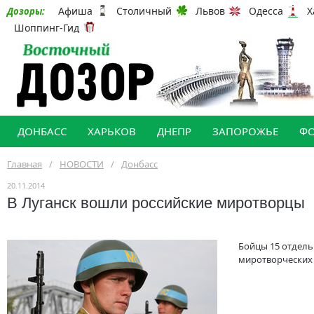
Афиша
Столичный
Львов
Одесса
Х
Дозоры:
Шоппинг-Гид
ДОНБАСС
ХАРЬКОВ
ДНЕПР
ЗАПОРОЖЬЕ
Ф
Главная
/
НОВОСТИ
/
Донбасс
20.11.2014
В Луганск вошли российские миротворцы
Бойцы 15 отдел
миротворческих 