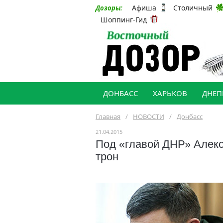
Афиша
Столичный
Дозоры:
Шоппинг-Гид
ДОНБАСС
ХАРЬКОВ
ДНЕП
Главная
/
НОВОСТИ
/
Донбасс
21.04.2015
Под «главой ДНР» Алек
трон