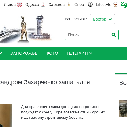
Львов
Одесса
Харьков
Спорт
Lifestyle
Ваш регион:
Восток
Р
ЗАПОРОЖЬЕ
ФОТО
ТЕЛЕТАЙП
Во
сандром Захарченко зашатался
Дни правления главы донецких террористов
подходят к концу. «Кремлевские отцы» срочно
ищут замену строптивому боевику.