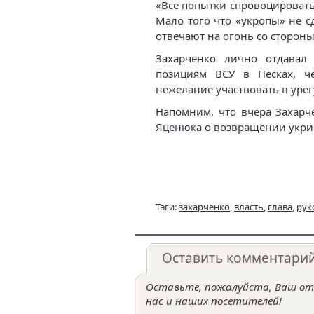
«Все попытки спровоцировать
Мало того что «укропы» не с
отвечают на огонь со сторон
Захарченко лично отдавал
позициям ВСУ в Песках, ч
нежелание участвовать в уре
Напомним, что вчера Захар
Яценюка
о возвращении укрин
Тэги:
захарченко
,
власть
,
глава
,
рук
Оставить комментари
Оставьте, пожалуйста, Ваш отз
нас и наших посетителей!