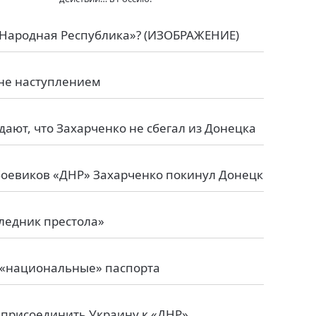
 Народная Республика»? (ИЗОБРАЖЕНИЕ)
ине наступлением
ают, что Захарченко не сбегал из Донецка
боевиков «ДНР» Захарченко покинул Донецк
следник престола»
 «национальные» паспорта
т присоединить Украину к «ДНР»