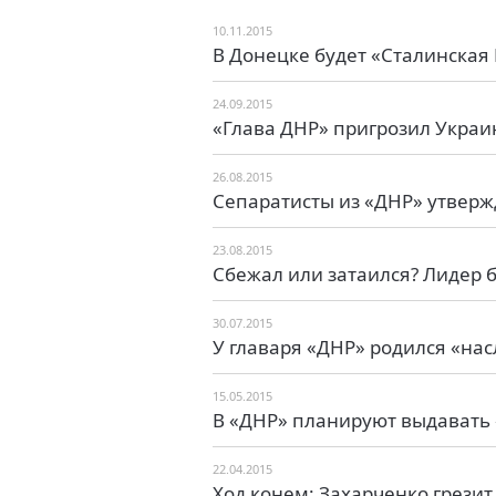
10.11.2015
В Донецке будет «Сталинская
24.09.2015
«Глава ДНР» пригрозил Укра
26.08.2015
Сепаратисты из «ДНР» утвержд
23.08.2015
Сбежал или затаился? Лидер 
30.07.2015
У главаря «ДНР» родился «на
15.05.2015
В «ДНР» планируют выдавать
22.04.2015
Ход конем: Захарченко грези