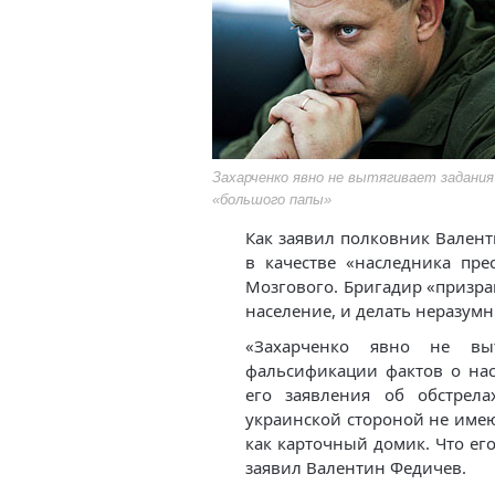
Захарченко явно не вытягивает задания
«большого папы»
Как заявил полковник Вален
в качестве «наследника пре
Мозгового. Бригадир «призр
население, и делать неразум
«Захарченко явно не вы
фальсификации фактов о нас
его заявления об обстрел
украинской стороной не име
как карточный домик. Что его
заявил Валентин Федичев.