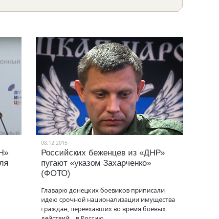
08.12.2015
Н»
Российских беженцев из «ДНР»
ля
пугают «указом Захарченко»
(ФОТО)
Главарю донецких боевиков приписали
идею срочной национализации имущества
граждан, переехавших во время боевых
действий… в Россию.