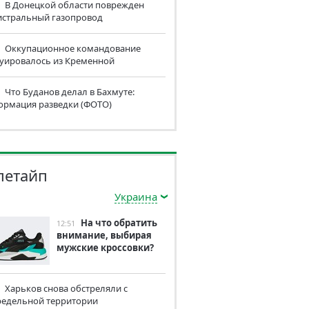
В Донецкой области поврежден
истральный газопровод
Оккупационное командование
куировалось из Кременной
Что Буданов делал в Бахмуте:
ормация разведки (ФОТО)
летайп
Украина
На что обратить
12:51
внимание, выбирая
мужские кроссовки?
Харьков снова обстреляли с
редельной территории