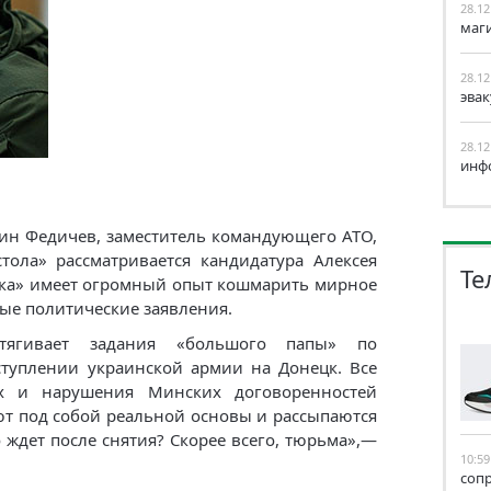
28.12
маг
28.12
эва
28.12
инф
тин Федичев, заместитель командующего АТО,
стола» рассматривается кандидатура Алексея
Те
ака» имеет огромный опыт кошмарить мирное
ные политические заявления.
тягивает задания «большого папы» по
туплении украинской армии на Донецк. Все
ах и нарушения Минских договоренностей
ют под собой реальной основы и рассыпаются
 ждет после снятия? Скорее всего, тюрьма»,—
10:59
соп