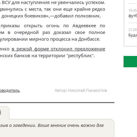
 ВСУ для наступления не увенчались успехом.
двинулись с места, так они еще крайне редко
10:45
ы донецких боевиков»,—добавил полковник.
фут
 приказы открыть огонь по Авдеевкее по
21:28
ем в очередной раз доказал свое полное
Буд
гулировании мирного процесса на Донбассе.
ченко
в резкой форме отклонил предложение
ских банков на территории "республик".
оводитель
Автор: Николай Панакотов
й
ыв о заведении. Ваше мнение очень важно для