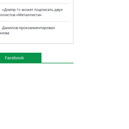
«Днепр-1» может подписать двух
болистов «Металлиста»
Данилов прокомментировал
анова
Facebook