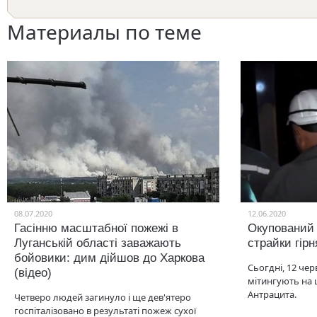
Материалы по теме
08.07.2020
12.06.2020
Гасінню масштабної пожежі в
Окупований
Луганській області заважають
страйки гірн
бойовики: дим дійшов до Харкова
Сьогдні, 12 чер
(відео)
мітингують на 
Антрацита.
Четверо людей загинуло і ще дев'ятеро
госпіталізовано в результаті пожеж сухої