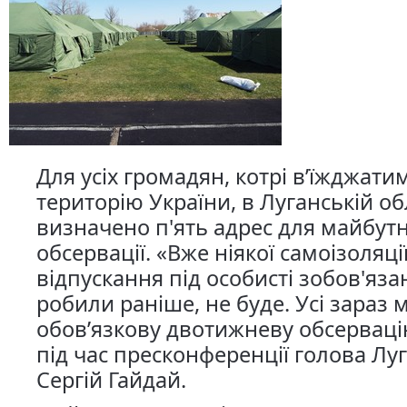
Для усіх громадян, котрі в’їжджати
територію України, в Луганській об
визначено п'ять адрес для майбутн
обсервації. «Вже ніякої самоізоляції
відпускання під особисті зобов'яза
робили раніше, не буде. Усі зараз 
обов’язкову двотижневу обсерваці
під час пресконференції голова Лу
Сергій Гайдай.