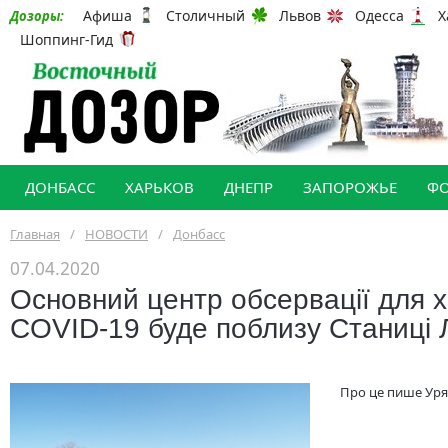
Афиша
Столичный
Львов
Одесса
Х
Дозоры:
Шоппинг-Гид
ДОНБАСС
ХАРЬКОВ
ДНЕПР
ЗАПОРОЖЬЕ
Ф
Главная
/
НОВОСТИ
/
Донбасс
07.04.2020
Основний центр обсервації для 
COVID-19 буде поблизу Станиці 
Про це пише Уря