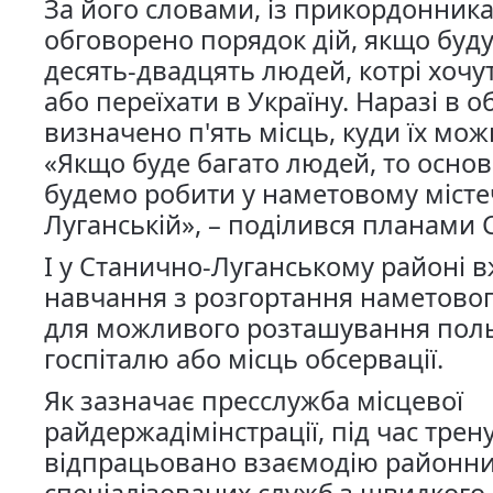
За його словами, із прикордонник
обговорено порядок дій, якщо буд
десять-двадцять людей, котрі хочу
або переїхати в Україну. Наразі в о
визначено п'ять місць, куди їх мо
«Якщо буде багато людей, то осно
будемо робити у наметовому місте
Луганській», – поділився планами С
І у Станично-Луганському районі в
навчання з розгортання наметовог
для можливого розташування пол
госпіталю або місць обсервації.
Як зазначає пресслужба місцевої
райдержадімінстрації, під час трен
відпрацьовано взаємодію районн