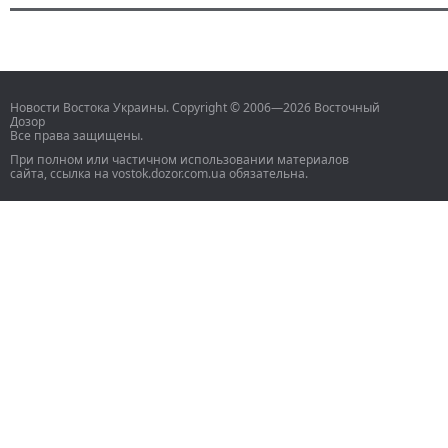
Новости Востока Украины. Copyright © 2006—2026 Восточный
Дозор
Все права защищены.
При полном или частичном использовании материалов
сайта, ссылка на vostok.dozor.com.ua обязательна.