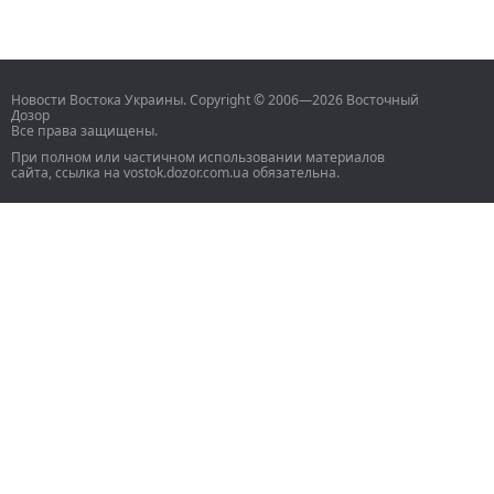
Новости Востока Украины. Copyright © 2006—2026 Восточный
Дозор
Все права защищены.
При полном или частичном использовании материалов
сайта, ссылка на vostok.dozor.com.ua обязательна.