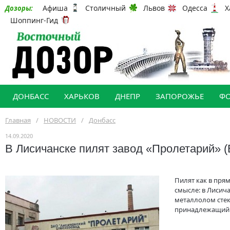
Афиша
Столичный
Львов
Одесса
Х
Дозоры:
Шоппинг-Гид
ДОНБАСС
ХАРЬКОВ
ДНЕПР
ЗАПОРОЖЬЕ
Ф
Главная
/
НОВОСТИ
/
Донбасс
14.09.2020
В Лисичанске пилят завод «Пролетарий» 
Пилят как в прям
смысле: в Лисич
металлолом сте
принадлежащий 