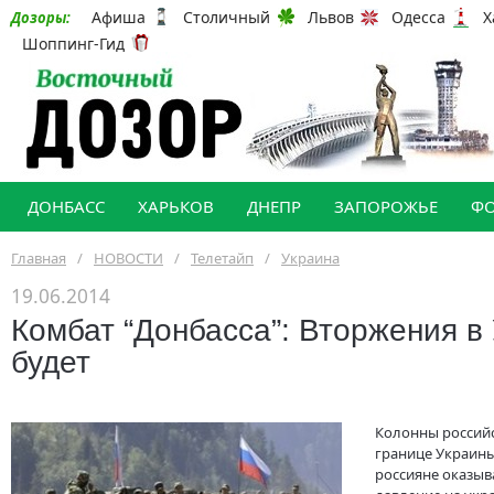
Афиша
Столичный
Львов
Одесса
Х
Дозоры:
Шоппинг-Гид
ДОНБАСС
ХАРЬКОВ
ДНЕПР
ЗАПОРОЖЬЕ
Ф
Главная
/
НОВОСТИ
/
Телетайп
/
Украина
19.06.2014
Комбат “Донбасса”: Вторжения в
будет
Колонны россий
границе Украины
россияне оказыв