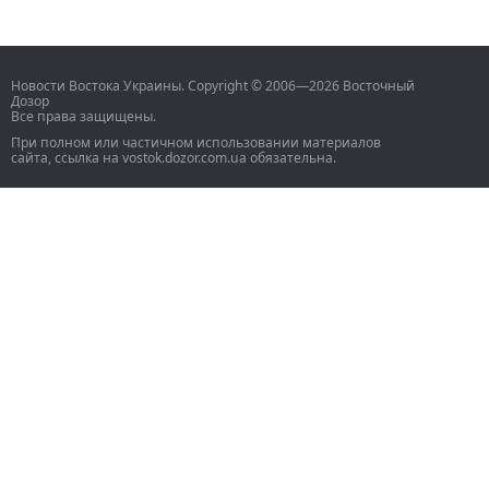
Новости Востока Украины. Copyright © 2006—2026 Восточный
Дозор
Все права защищены.
При полном или частичном использовании материалов
сайта, ссылка на vostok.dozor.com.ua обязательна.