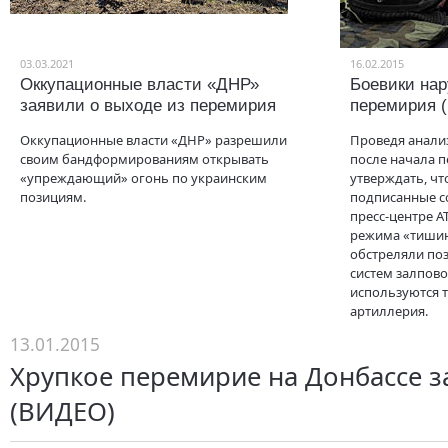
03.03.2021
16.02.2015
Оккупационные власти «ДНР»
Боевики на
заявили о выходе из перемирия
перемирия 
Оккупационные власти «ДНР» разрешили
Проведя анали
своим бандформированиям открывать
после начала 
«упреждающий» огонь по украинским
утверждать, чт
позициям.
подписанные с
пресс-центре А
режима «тишин
обстреляли по
систем залпово
используются 
артиллерия.
13.01.2015
Хрупкое перемирие на Донбассе 
(ВИДЕО)