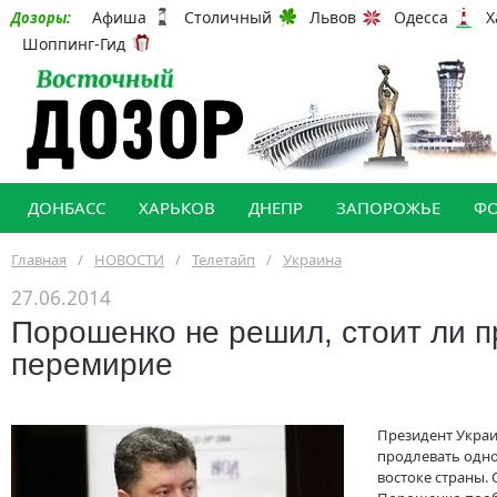
Афиша
Столичный
Львов
Одесса
Х
Дозоры:
Шоппинг-Гид
ДОНБАСС
ХАРЬКОВ
ДНЕПР
ЗАПОРОЖЬЕ
Ф
Главная
/
НОВОСТИ
/
Телетайп
/
Украина
27.06.2014
Порошенко не решил, стоит ли 
перемирие
Президент Украи
продлевать одн
востоке страны.