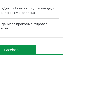
«Днепр-1» может подписать двух
болистов «Металлиста»
Данилов прокомментировал
анова
Facebook