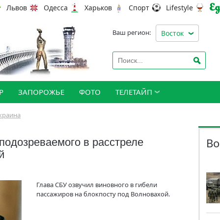
Львов
Одесса
Харьков
Спорт
Lifestyle
Ваш регион:
Восток
Р
ЗАПОРОЖЬЕ
ФОТО
ТЕЛЕТАЙП
краина
Во
 подозреваемого в расстреле
й
Глава СБУ озвучил виновного в гибели
пассажиров на блокпосту под Волновахой.