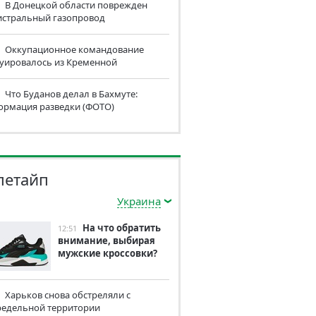
В Донецкой области поврежден
истральный газопровод
Оккупационное командование
куировалось из Кременной
Что Буданов делал в Бахмуте:
ормация разведки (ФОТО)
летайп
Украина
На что обратить
12:51
внимание, выбирая
мужские кроссовки?
Харьков снова обстреляли с
редельной территории