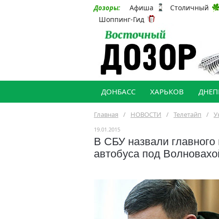
Афиша
Столичный
Дозоры:
Шоппинг-Гид
ДОНБАСС
ХАРЬКОВ
ДНЕП
Главная
/
НОВОСТИ
/
Телетайп
/
У
19.01.2015
В СБУ назвали главного
автобуса под Волновахо