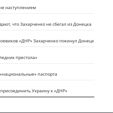
ине наступлением
ают, что Захарченко не сбегал из Донецка
боевиков «ДНР» Захарченко покинул Донецк
следник престола»
 «национальные» паспорта
т присоединить Украину к «ДНР»