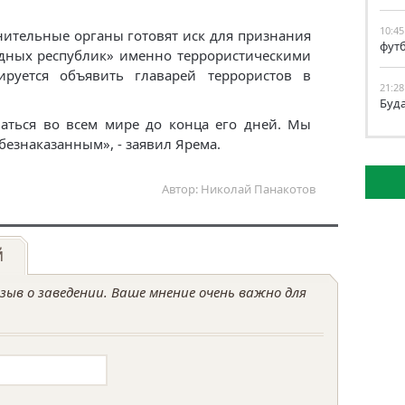
10:45
нительные органы готовят иск для признания
фут
дных республик» именно террористическими
ируется объявить главарей террористов в
21:28
Буд
ваться во всем мире до конца его дней. Мы
 безнаказанным», - заявил Ярема.
Автор: Николай Панакотов
й
ыв о заведении. Ваше мнение очень важно для