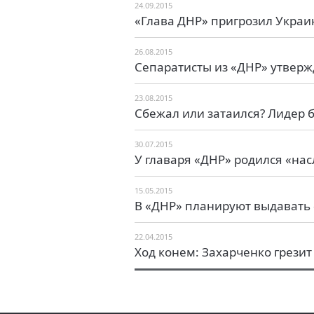
24.09.2015
«Глава ДНР» пригрозил Укра
26.08.2015
Сепаратисты из «ДНР» утвержд
23.08.2015
Сбежал или затаился? Лидер 
30.07.2015
У главаря «ДНР» родился «на
15.05.2015
В «ДНР» планируют выдавать
22.04.2015
Ход конем: Захарченко грези