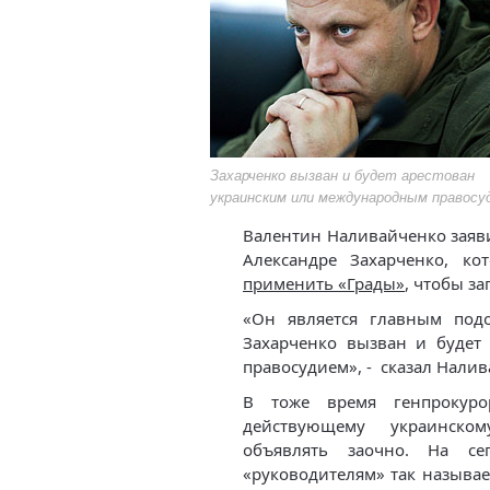
Захарченко вызван и будет арестован
украинским или международным правосу
Валентин Наливайченко заяви
Александре Захарченко, к
применить «Грады»
, чтобы з
«Он является главным под
Захарченко вызван и будет
правосудием», - сказал Налив
В тоже время генпрокуро
действующему украинско
объявлять заочно. На с
«руководителям» так называ