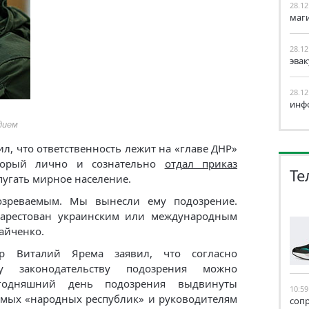
28.12
маг
28.12
эва
28.12
инф
дием
л, что ответственность лежит на «главе ДНР»
оторый лично и сознательно
отдал приказ
Те
апугать мирное население.
озреваемым. Мы вынесли ему подозрение.
 арестован украинским или международным
айченко.
р Виталий Ярема заявил, что согласно
му законодательству подозрения можно
егодняшний день подозрения выдвинуты
10:59
емых «народных республик» и руководителям
соп