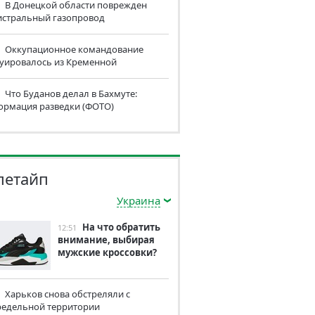
В Донецкой области поврежден
истральный газопровод
Оккупационное командование
куировалось из Кременной
Что Буданов делал в Бахмуте:
ормация разведки (ФОТО)
летайп
Украина
На что обратить
12:51
внимание, выбирая
мужские кроссовки?
Харьков снова обстреляли с
редельной территории