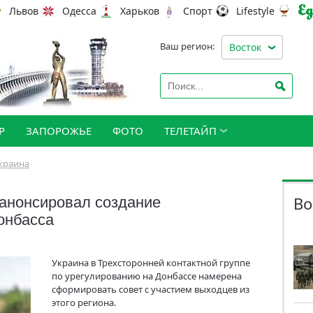
Львов
Одесса
Харьков
Спорт
Lifestyle
Ваш регион:
Восток
Р
ЗАПОРОЖЬЕ
ФОТО
ТЕЛЕТАЙП
краина
Во
 анонсировал создание
онбасса
Украина в Трехсторонней контактной группе
по урегулированию на Донбассе намерена
сформировать совет с участием выходцев из
этого региона.