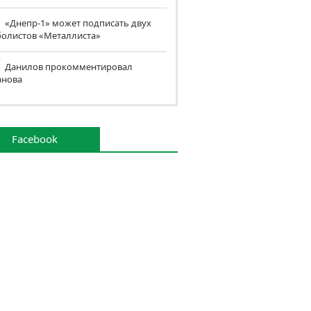
«Днепр-1» может подписать двух
болистов «Металлиста»
Данилов прокомментировал
анова
Facebook