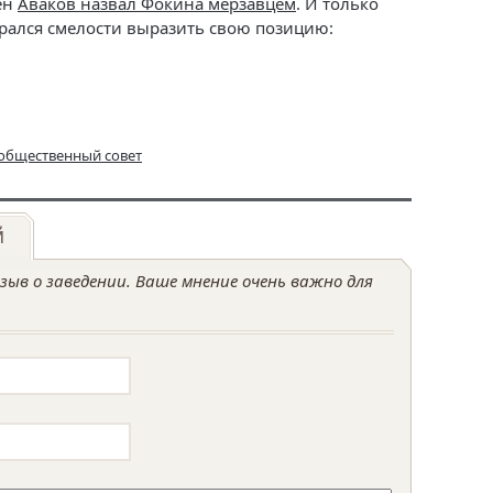
ен
Аваков назвал Фокина мерзавцем
. И только
брался смелости выразить свою позицию:
общественный совет
й
ыв о заведении. Ваше мнение очень важно для