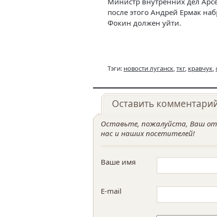
Министр внутренних дел Арс
после этого Андрей Ермак на
Фокин должен уйти.
Тэги:
новости луганск
,
ткг
,
кравчук
,
Оставить комментари
Оставьте, пожалуйста, Ваш отз
нас и наших посетителей!
Ваше имя
E-mail