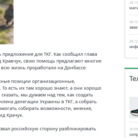
28.12
маг
28.12
эва
28.12
инф
ь предложения для ТКГ. Как сообщил глава
д Кравчук, свою помощь предлагают многие
е всю жизнь проработали на Донбассе:
Те
жные позиции организационные,
 То есть их там хорошо знают, а они хорошо
 сказать, мы думаем над тем, как создать
 члена делегации Украины в ТКГ, а собрать
помогать собирать возможности, мнения,
ид Крачук.
звал российскую сторону разблокировать
10:59
соп