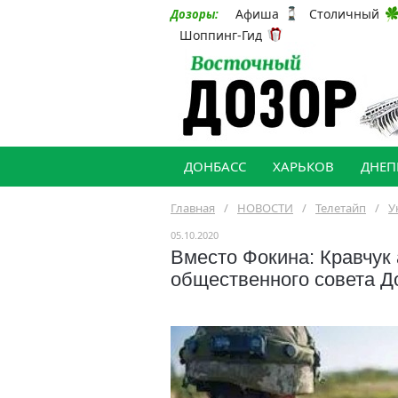
Афиша
Столичный
Дозоры:
Шоппинг-Гид
ДОНБАСС
ХАРЬКОВ
ДНЕП
Главная
/
НОВОСТИ
/
Телетайп
/
У
05.10.2020
Вместо Фокина: Кравчук
общественного совета Д