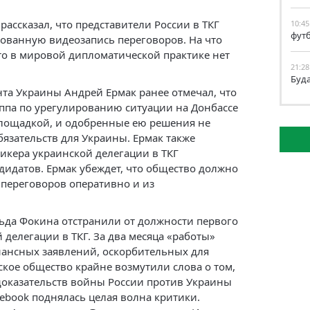
рассказал, что представители России в ТКГ
10:45
фут
ованную видеозапись переговоров. На что
что в мировой дипломатической практике нет
21:28
Буд
та Украины Андрей Ермак ранее отмечал, что
уппа по урегулированию ситуации на Донбассе
площадкой, и одобренные ею решения не
язательств для Украины. Ермак также
икера украинской делегации в ТКГ
дидатов. Ермак убеждет, что общество должно
переговоров оперативно и из
ьда Фокина отстранили от должности первого
 делегации в ТКГ. За два месяца «работы»
нансных заявлений, оскорбительных для
ское общество крайне возмутили слова о том,
доказательств войны России против Украины
acebook поднялась целая волна критики.