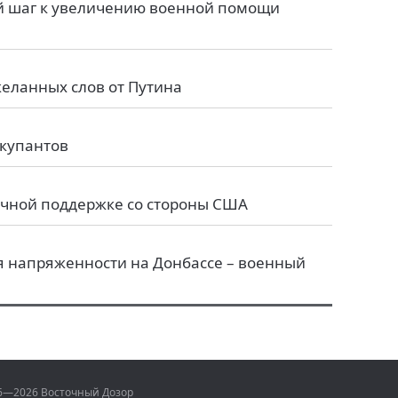
й шаг к увеличению военной помощи
желанных слов от Путина
ккупантов
очной поддержке со стороны США
я напряженности на Донбассе – военный
06—2026 Восточный Дозор