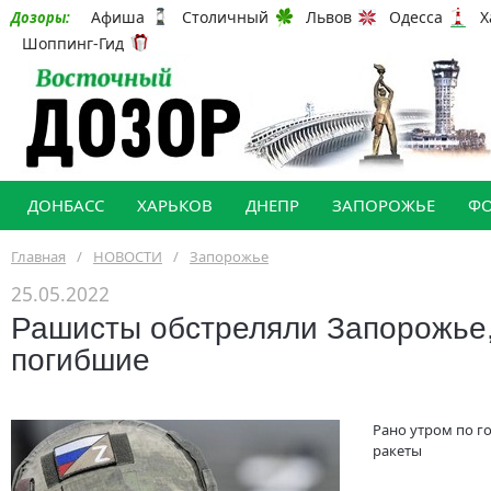
Афиша
Столичный
Львов
Одесса
Х
Дозоры:
Шоппинг-Гид
ДОНБАСС
ХАРЬКОВ
ДНЕПР
ЗАПОРОЖЬЕ
Ф
Главная
/
НОВОСТИ
/
Запорожье
25.05.2022
Рашисты обстреляли Запорожье,
погибшие
Рано утром по г
ракеты