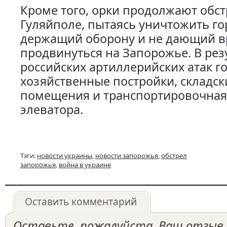
Кроме того, орки продолжают обс
Гуляйполе, пытаясь уничтожить го
держащий оборону и не дающий в
продвинуться на Запорожье. В рез
российских артиллерийских атак г
хозяйственные постройки, складск
помещения и транспортировочная
элеватора.
Тэги:
новости украины
,
новости запорожья
,
обстрел
запорожья
,
война в украине
Оставить комментарий
Оставьте, пожалуйста, Ваш отзыв о