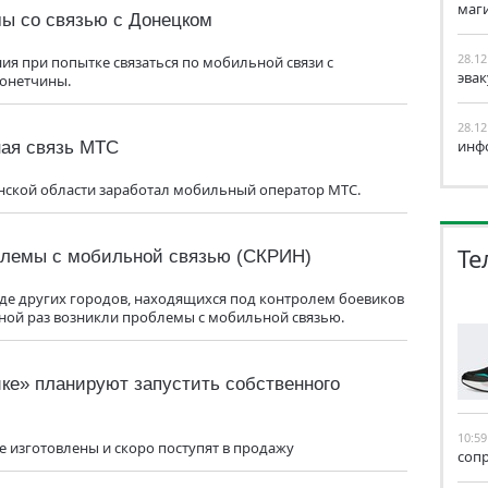
маг
мы со связью с Донецком
28.12
ия при попытке связаться по мобильной связи с
эва
онетчины.
28.12
инф
ная связь МТС
нской области заработал мобильный оператор МТС.
Те
облемы с мобильной связью (СКРИН)
яде других городов, находящихся под контролем боевиков
ной раз возникли проблемы с мобильной связью.
ке» планируют запустить собственного
10:59
е изготовлены и скоро поступят в продажу
соп