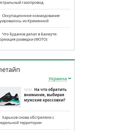
истральный газопровод
Оккупационное командование
куировалось из Кременной
Что Буданов делал в Бахмуте:
ормация разведки (ФОТО)
летайп
Украина
На что обратить
12:51
внимание, выбирая
мужские кроссовки?
Харьков снова обстреляли с
редельной территории