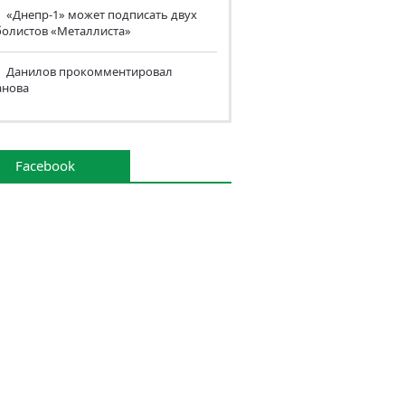
«Днепр-1» может подписать двух
болистов «Металлиста»
Данилов прокомментировал
анова
Facebook