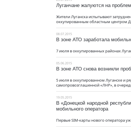
Луганчане жалуются на пробле
Жители Луганска испытывают затруднен
оккупированным областным центром Д
08.07.2015
В зоне АТО заработала мобиль
7 июля в оккупированных районах Луга
05.06.2015
В зоне АТО снова возникли пр
5 июля в оккупированном Луганске и р
самопровозглашенной «ЛНР», в очеред
19.05.2015
В «Донецкой народной республи
мобильного оператора
Первые SIM-карты нового оператора уж