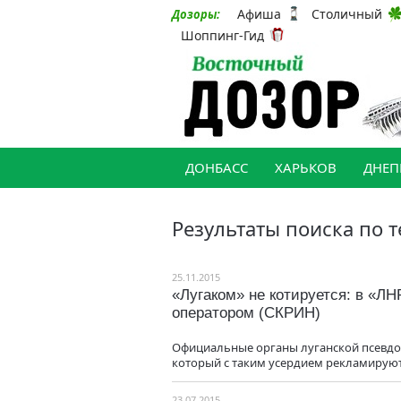
Афиша
Столичный
Дозоры:
Шоппинг-Гид
ДОНБАСС
ХАРЬКОВ
ДНЕП
Результаты поиска по т
25.11.2015
«Лугаком» не котируется: в «Л
оператором (СКРИН)
Официальные органы луганской псевдор
который с таким усердием рекламируют
23.07.2015