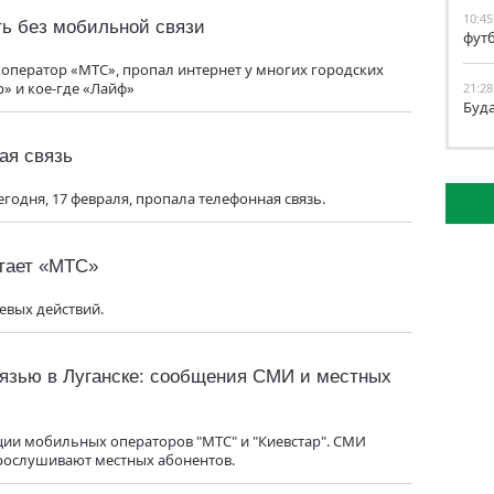
10:45
ть без мобильной связи
фут
 оператор «МТС», пропал интернет у многих городских
р» и кое-где «Лайф»
21:28
Буд
ая связь
годня, 17 февраля, пропала телефонная связь.
отает «МТС»
евых действий.
вязью в Луганске: сообщения СМИ и местных
ции мобильных операторов "МТС" и "Киевстар". СМИ
рослушивают местных абонентов.