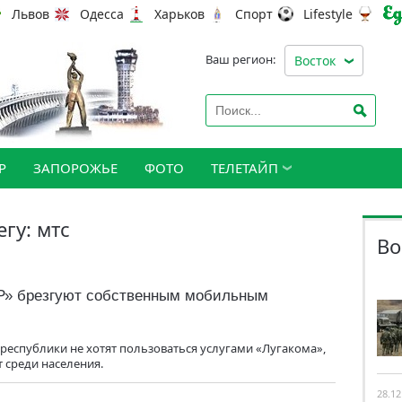
Львов
Одесса
Харьков
Спорт
Lifestyle
Ваш регион:
Восток
Р
ЗАПОРОЖЬЕ
ФОТО
ТЕЛЕТАЙП
егу: мтс
Во
НР» брезгуют собственным мобильным
еспублики не хотят пользоваться услугами «Лугакома»,
 среди населения.
28.12