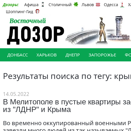
Афиша
Столичный
Львов
Одесса
Х
Дозоры:
Шоппинг-Гид
ДОНБАСС
ХАРЬКОВ
ДНЕПР
ЗАПОРОЖЬЕ
Ф
Результаты поиска по тегу: кр
14.05.2022
В Мелитополе в пустые квартиры з
из "ЛДНР" и Крыма
Во временно оккупированный военными 
завезли много людей из так называемых "