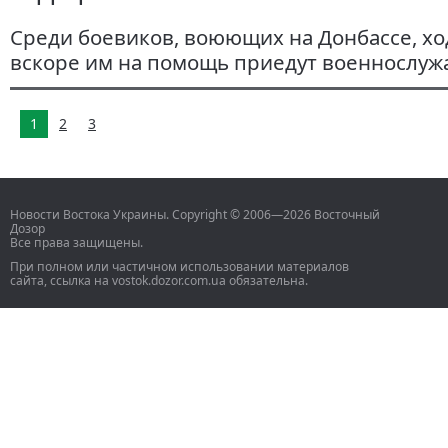
Среди боевиков, воюющих на Донбассе, ход
вскоре им на помощь приедут военнослуж
1
2
3
Новости Востока Украины. Copyright © 2006—2026 Восточный
Дозор
Все права защищены.
При полном или частичном использовании материалов
сайта, ссылка на vostok.dozor.com.ua обязательна.