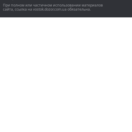
При полном или частичном использовании материалов
сайта, ссылка на vostok.dozor.com.ua обязательна.