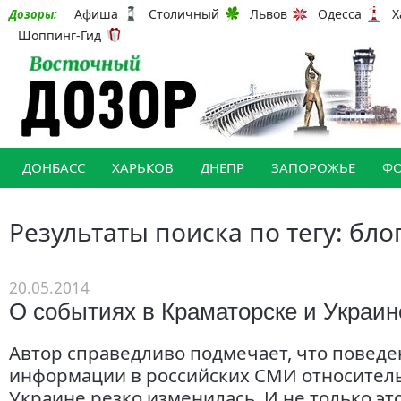
Афиша
Столичный
Львов
Одесса
Х
Дозоры:
Шоппинг-Гид
ДОНБАСС
ХАРЬКОВ
ДНЕПР
ЗАПОРОЖЬЕ
Ф
Результаты поиска по тегу: бл
20.05.2014
О событиях в Краматорске и Украин
Автор справедливо подмечает, что поведе
информации в российских СМИ относитель
Украине резко изменилась. И не только это.