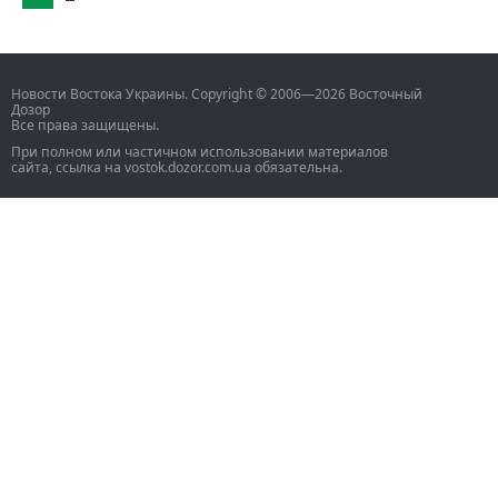
Новости Востока Украины. Copyright © 2006—2026 Восточный
Дозор
Все права защищены.
При полном или частичном использовании материалов
сайта, ссылка на vostok.dozor.com.ua обязательна.