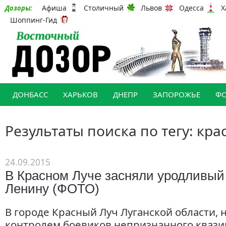
Афиша
Столичный
Львов
Одесса
Х
Дозоры:
Шоппинг-Гид
ДОНБАСС
ХАРЬКОВ
ДНЕПР
ЗАПОРОЖЬЕ
Ф
Результаты поиска по тегу: кра
24.09.2015
В Красном Луче засняли уродливый
Ленину (ФОТО)
В городе Красный Луч Луганской области,
контролем боевиков непризнанного квазиг