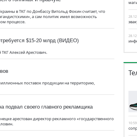
маг
раины в ТКГ по Донбассу Витольд Фокин считает, что
агандистскими», а сам политик имел возможность
28.12
ом процессе.
эва
28.12
отребуется $15-20 млрд (ВИДЕО)
инф
 ТКГ Алексей Арестович.
Те
вов
миллионных поставок продукции на территорию,
а подвал своего главного рекламщика
нецке арестован директор рекламного «государственного
10:59
ловин.
соп