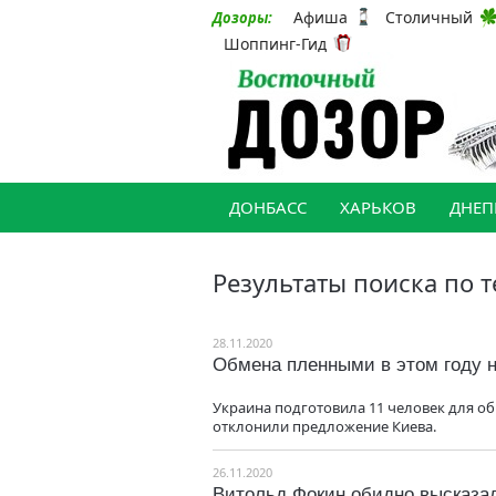
Афиша
Столичный
Дозоры:
Шоппинг-Гид
ДОНБАСС
ХАРЬКОВ
ДНЕП
Результаты поиска по т
28.11.2020
Обмена пленными в этом году н
Украина подготовила 11 человек для обм
отклонили предложение Киева.
26.11.2020
Витольд Фокин обидно высказал