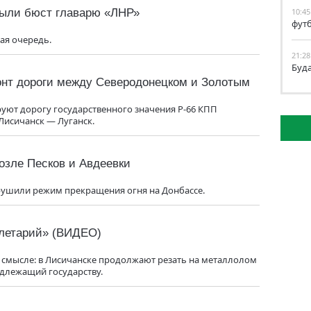
рыли бюст главарю «ЛНР»
10:45
фут
ая очередь.
21:28
Буд
нт дороги между Северодонецком и Золотым
уют дорогу государственного значения Р-66 КПП
Лисичанск — Луганск.
озле Песков и Авдеевки
рушили режим прекращения огня на Донбассе.
олетарий» (ВИДЕО)
м смысле: в Лисичанске продолжают резать на металлолом
длежащий государству.