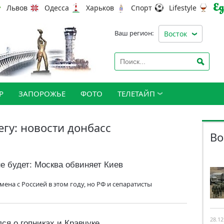
Львов
Одесса
Харьков
Спорт
Lifestyle
Ваш регион:
Восток
Р
ЗАПОРОЖЬЕ
ФОТО
ТЕЛЕТАЙП
егу: новости донбасс
Во
е будет: Москва обвиняет Киев
ена с Россией в этом году, но РФ и сепаратисты
28.12
ся о гопниках и Кравчуке