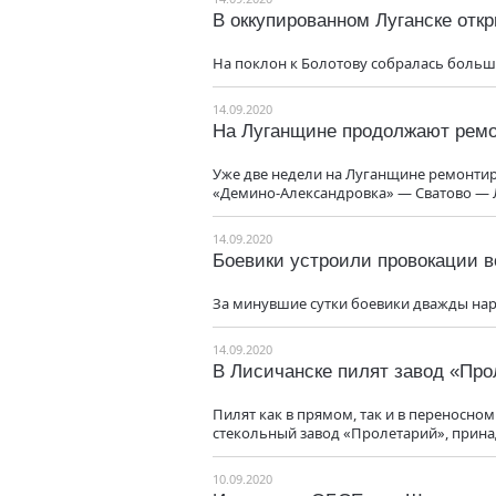
В оккупированном Луганске отк
На поклон к Болотову собралась больш
14.09.2020
На Луганщине продолжают ремо
Уже две недели на Луганщине ремонтир
«Демино-Александровка» — Сватово — 
14.09.2020
Боевики устроили провокации в
За минувшие сутки боевики дважды на
14.09.2020
В Лисичанске пилят завод «Пр
Пилят как в прямом, так и в переносно
стекольный завод «Пролетарий», прина
10.09.2020