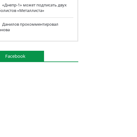
«Днепр-1» может подписать двух
болистов «Металлиста»
Данилов прокомментировал
анова
Facebook