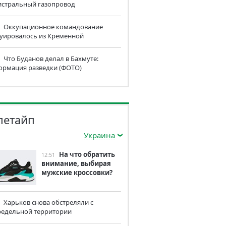
истральный газопровод
Оккупационное командование
куировалось из Кременной
Что Буданов делал в Бахмуте:
ормация разведки (ФОТО)
летайп
Украина
На что обратить
12:51
внимание, выбирая
мужские кроссовки?
Харьков снова обстреляли с
редельной территории