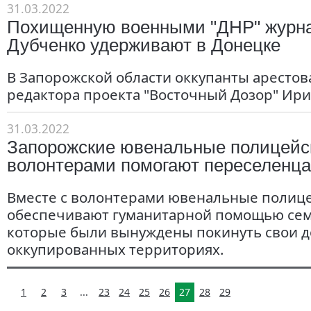
31.03.2022
Похищенную военными "ДНР" журн
Дубченко удерживают в Донецке
В Запорожской области оккупанты арестов
редактора проекта "Восточный Дозор" Ири
31.03.2022
Запорожские ювенальные полицейск
волонтерами помогают переселенц
Вместе с волонтерами ювенальные полиц
обеспечивают гуманитарной помощью сем
которые были вынуждены покинуть свои д
оккупированных территориях.
1
2
3
...
23
24
25
26
27
28
29