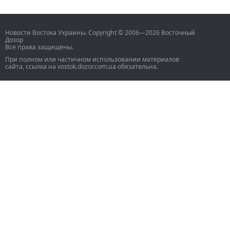
Новости Востока Украины. Copyright © 2006—2026 Восточный
Дозор
Все права защищены.
При полном или частичном использовании материалов
сайта, ссылка на vostok.dozor.com.ua обязательна.