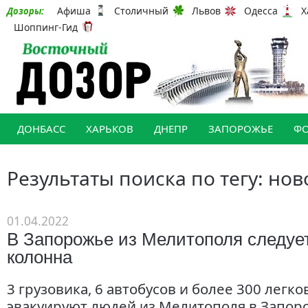
Афиша
Столичный
Львов
Одесса
Х
Дозоры:
Шоппинг-Гид
ДОНБАСС
ХАРЬКОВ
ДНЕПР
ЗАПОРОЖЬЕ
Ф
Результаты поиска по тегу: но
01.04.2022
В Запорожье из Мелитополя следуе
колонна
3 грузовика, 6 автобусов и более 300 лег
эвакуируют людей из Мелитополя в Запор