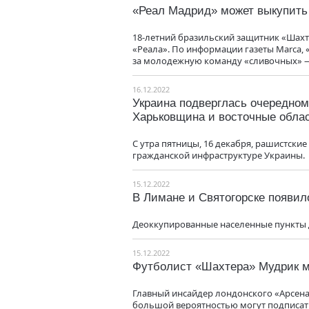
«Реал Мадрид» может выкупить
18-летний бразильский защитник «Шахт
«Реала». По информации газеты Marca,
за молодежную команду «сливочных» 
16.12.2022
Украина подверглась очередном
Харьковщина и восточные обла
С утра пятницы, 16 декабря, рашистски
гражданской инфраструктуре Украины.
15.12.2022
В Лимане и Святогорске появил
Деоккупированные населенные пункты 
15.12.2022
Футболист «Шахтера» Мудрик м
Главный инсайдер лондонского «Арсен
большой вероятностью могут подписат