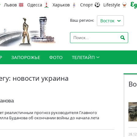
Львов
Одесса
Харьков
Спорт
Lifestyle
Ваш регион:
Восток
Р
ЗАПОРОЖЬЕ
ФОТО
ТЕЛЕТАЙП
егу: новости украина
Во
анова
ет реалистичным прогноз руководителя Главного
лла Буданова об окончании войны до начала лета
28.12