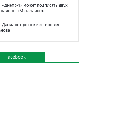
«Днепр-1» может подписать двух
болистов «Металлиста»
Данилов прокомментировал
анова
Facebook