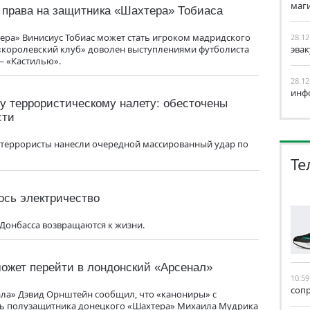
маг
 права на защитника «Шахтера» Тобиаса
ера» Винисиус Тобиас может стать игроком мадридского
28.12
 «королевский клуб» доволен выступлениями футболиста
эва
— «Кастилью».
28.12
инф
у террористическому налету: обесточены
сти
е террористы нанесли очередной массированный удар по
Те
ось электричество
Донбасса возвращаются к жизни.
ожет перейти в лондонский «Арсенал»
10:59
соп
ала» Дэвид Орнштейн сообщил, что «канониры» с
ь полузащитника донецкого «Шахтера» Михаила Мудрика