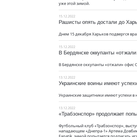
уже этой зимой.
15.12.2022
Рашисты опять достали до Хар
Днем 15 декабря Харьков подвергся вр
15.12.2022
В Бердянске оккупанты «отжали
В Бердянске оккупанты «отжали» офис С
13.12.2022
Украинские воины имеют успех
Украинские защитники имеют успехи в 
13.12.2022
«Трабзонспор» продолжает попы
Футбольный клуб «Трабзонспор», высту
нападающем «Днепра-1» Артема Довбика
Fanatik, зимой попытается подписать и