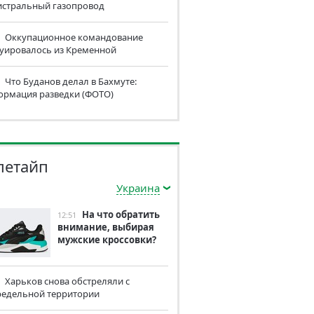
истральный газопровод
Оккупационное командование
куировалось из Кременной
Что Буданов делал в Бахмуте:
ормация разведки (ФОТО)
летайп
Украина
На что обратить
12:51
внимание, выбирая
мужские кроссовки?
Харьков снова обстреляли с
редельной территории