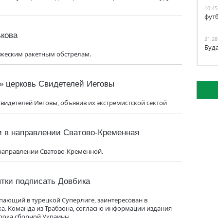
10:45
фут
ькова
21:28
Буд
ажеским ракетным обстрелам.
» церковь Свидетелей Иеговы
видетелей Иеговы, объявив их экстремистской сектой
и в направлении Сватово-Кременная
направлении Сватово-Кременной.
тки подписать Довбика
пающий в турецкой Суперлиге, заинтересован в
. Команда из Трабзона, согласно информации издания
грока сборной Украины.