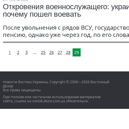
Откровения военнослужащего: укра
почему пошел воевать
После увольнения с рядов ВСУ, государств
пенсию, однако уже через год, по его слов
1
2
3
...
25
26
27
28
29
Новости Востока Украины. Copyright © 2006—2026 Восточный
Дозор
Все права защищены.
При полном или частичном использовании материалов
сайта, ссылка на vostok.dozor.com.ua обязательна.