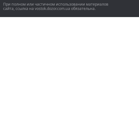
При полном или частичном использовании материалов
сайта, ссылка на vostok.dozor.com.ua обязательна.