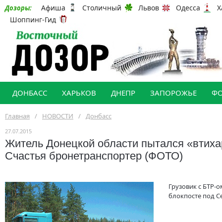
Афиша
Столичный
Львов
Одесса
Х
Дозоры:
Шоппинг-Гид
ДОНБАСС
ХАРЬКОВ
ДНЕПР
ЗАПОРОЖЬЕ
Ф
Главная
/
НОВОСТИ
/
Донбасс
27.07.2015
Житель Донецкой области пытался «втиха
Счастья бронетранспортер (ФОТО)
Грузовик с БТР-
блокпосте под С