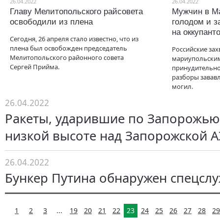
26.04.2022
26.04.2022
Главу Мелитопольского райсовета
Мужчин в М
освободили из плена
голодом и з
на оккупант
Сегодня, 26 апреля стало известно, что из
плена был освобожден председатель
Российские зах
Мелитопольского районного совета
мариупольским
Сергей Прийма.
принудительно
разборы зававл
могил.
26.04.2022
Ракеты, ударившие по Запорожью
низкой высоте над Запорожской 
26.04.2022
Бункер Путина обнаружен спецслу
1
2
3
...
19
20
21
22
23
24
25
26
27
28
29