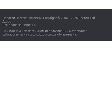
Новости Востока Украины. Copyright © 2006—2026 Восточный
Дозор
Все права защищены.
При полном или частичном использовании материалов
сайта, ссылка на vostok.dozor.com.ua обязательна.