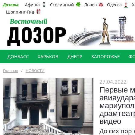
Афиша
Столичный
Львов
Одесса
Х
Дозоры:
Шоппинг-Гид
ДОНБАСС
ХАРЬКОВ
ДНЕПР
ЗАПОРОЖЬЕ
Ф
Главная
/
НОВОСТИ
27.04.2022
Первые м
авиаудар
мариупол
драмтеат
видео
До сих пор