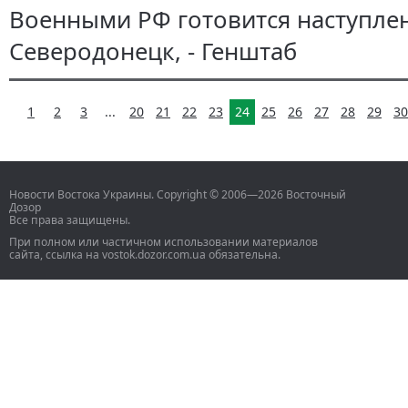
Военными РФ готовится наступле
Северодонецк, - Генштаб
1
2
3
...
20
21
22
23
24
25
26
27
28
29
30
Новости Востока Украины. Copyright © 2006—2026 Восточный
Дозор
Все права защищены.
При полном или частичном использовании материалов
сайта, ссылка на vostok.dozor.com.ua обязательна.