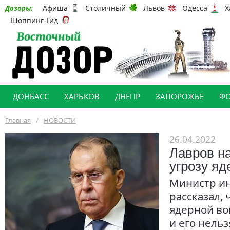
Афиша
Столичный
Львов
Одесса
Х
Дозоры:
Шоппинг-Гид
ДОНБАСС
ХАРЬКОВ
ДНЕПР
ЗАПОРОЖЬЕ
Ф
Главная
/
НОВОСТИ
26.04.2022
Лавров н
угрозу я
Министр ин
рассказал, 
ядерной во
и его нель