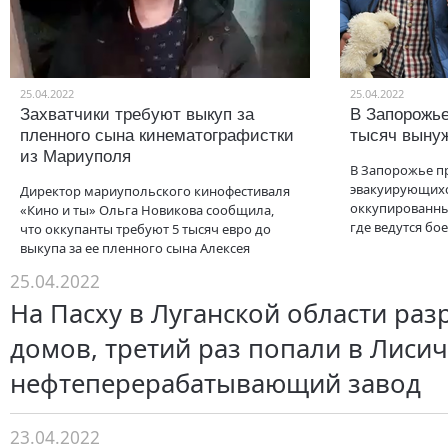
25.04.2022
25.04.2022
Захватчики требуют выкуп за
В Запорожье
пленного сына кинематографистки
тысяч выну
из Мариуполя
В Запорожье п
эвакуирующихс
Директор мариупольского кинофестиваля
оккупированных
«Кино и ты» Ольга Новикова сообщила,
где ведутся бо
что оккупанты требуют 5 тысяч евро до
выкупа за ее пленного сына Алексея
25.04.2022
На Пасху в Луганской области ра
домов, третий раз попали в Лиси
нефтеперерабатывающий завод
23.04.2022