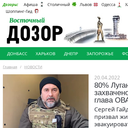
Афиша
Столичный
Львов
Одесса
Х
Дозоры:
Шоппинг-Гид
ДОНБАСС
ХАРЬКОВ
ДНЕПР
ЗАПОРОЖЬЕ
Ф
Главная
/
НОВОСТИ
20.04.2022
80% Луг
захвачено
глава ОВ
Сергей Гай
призвал жи
эвакуироват