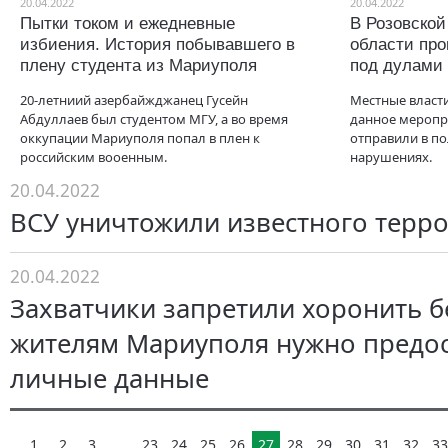
20.04.2022
20.04.2022
Пытки током и ежедневные
В Розовско
избиения. История побывавшего в
области пр
плену студента из Мариуполя
под дулами
20-летниий азербайжджанец Гусейн
Местные власти
Абдуллаев был студентом МГУ, а во время
данное меропр
оккупации Мариуполя попал в плен к
отправили в по
российским вооенным.
нарушениях.
20.04.2022
ВСУ уничтожили известного терро
20.04.2022
Захватчики запретили хоронить бе
жителям Мариуполя нужно предос
личные данные
1
2
3
...
23
24
25
26
27
28
29
30
31
32
33