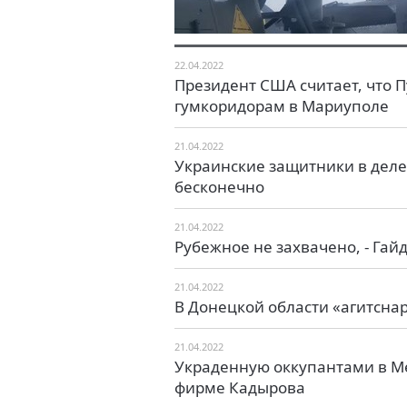
22.04.2022
Президент США считает, что П
гумкоридорам в Мариуполе
21.04.2022
Украинские защитники в деле
бесконечно
21.04.2022
Рубежное не захвачено, - Гай
21.04.2022
В Донецкой области «агитсна
21.04.2022
Украденную оккупантами в М
фирме Кадырова