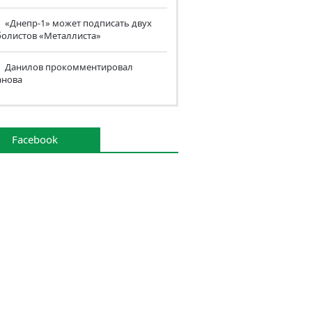
«Днепр-1» может подписать двух
болистов «Металлиста»
Данилов прокомментировал
анова
Facebook