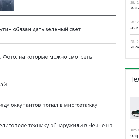
28.12
маг
28.12
эва
утин обязан дать зеленый свет
28.12
инф
. Фото, на которые можно смотреть
Те
дай
ряд» оккупантов попал в многоэтажку
елитополе технику обнаружили в Чечне на
10:59
соп