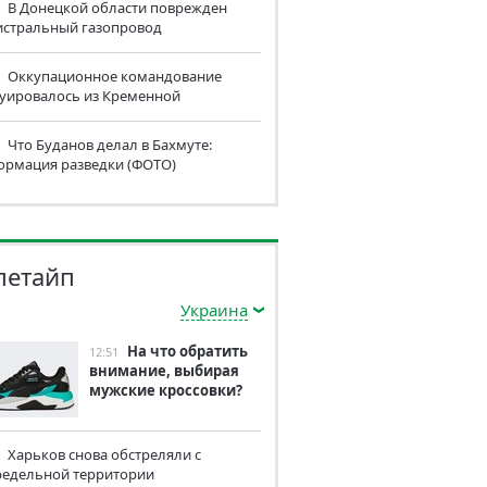
В Донецкой области поврежден
истральный газопровод
Оккупационное командование
куировалось из Кременной
Что Буданов делал в Бахмуте:
ормация разведки (ФОТО)
летайп
Украина
На что обратить
12:51
внимание, выбирая
мужские кроссовки?
Харьков снова обстреляли с
редельной территории