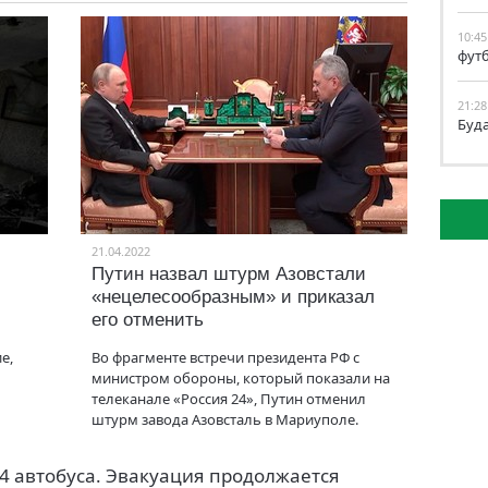
10:45
фут
21:28
Буд
21.04.2022
Путин назвал штурм Азовстали
«нецелесообразным» и приказал
его отменить
е,
Во фрагменте встречи президента РФ с
министром обороны, который показали на
телеканале «Россия 24», Путин отменил
штурм завода Азовсталь в Мариуполе.
4 автобуса. Эвакуация продолжается