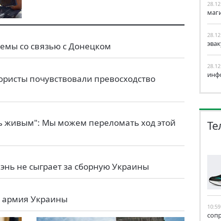
28.12
маг
28.12
эва
емы со связью с Донецком
28.12
инф
рористы почувствовали превосходство
ь живым": Мы можем переломать ход этой
Те
нь не сыграет за сборную Украины
я армия Украины
10:59
соп