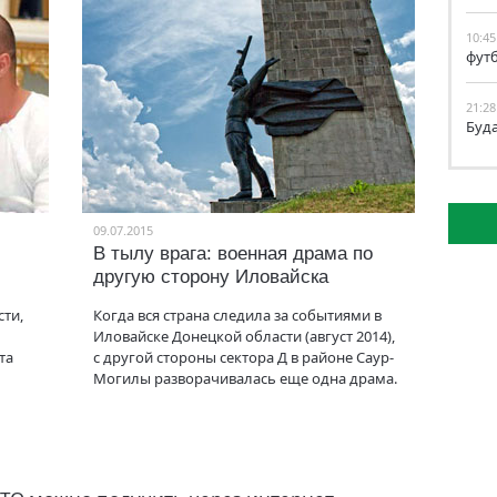
10:45
фут
21:28
Буд
09.07.2015
В тылу врага: военная драма по
другую сторону Иловайска
сти,
Когда вся страна следила за событиями в
Иловайске Донецкой области (август 2014),
та
с другой стороны сектора Д в районе Саур-
Могилы разворачивалась еще одна драма.