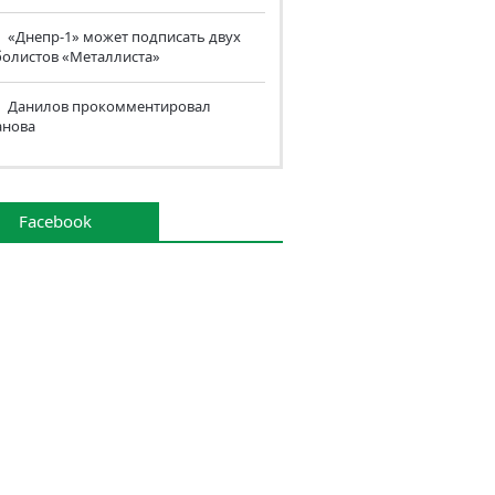
«Днепр-1» может подписать двух
болистов «Металлиста»
Данилов прокомментировал
анова
Facebook