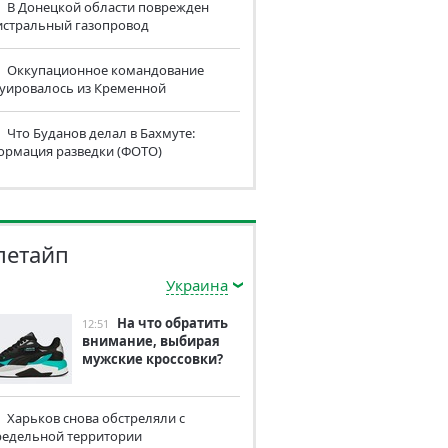
В Донецкой области поврежден
истральный газопровод
Оккупационное командование
куировалось из Кременной
Что Буданов делал в Бахмуте:
ормация разведки (ФОТО)
летайп
Украина
На что обратить
12:51
внимание, выбирая
мужские кроссовки?
Харьков снова обстреляли с
редельной территории