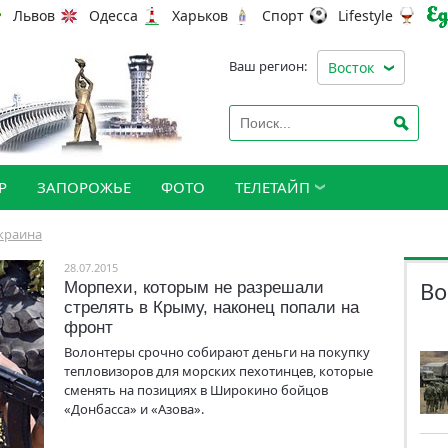
Львов
Одесса
Харьков
Спорт
Lifestyle
Ваш регион:
Восток
Р
ЗАПОРОЖЬЕ
ФОТО
ТЕЛЕТАЙП
краина
28.07.2015
Во
Морпехи, которым не разрешали
стрелять в Крыму, наконец попали на
фронт
Волонтеры срочно собирают деньги на покупку
тепловизоров для морских пехотинцев, которые
сменять на позициях в Широкино бойцов
«Донбасса» и «Азова».