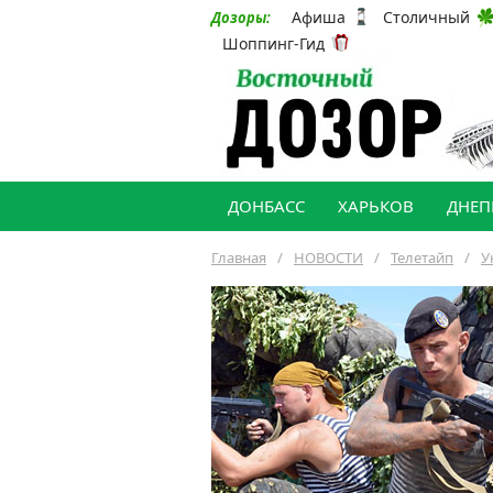
Афиша
Столичный
Дозоры:
Шоппинг-Гид
ДОНБАСС
ХАРЬКОВ
ДНЕП
Главная
/
НОВОСТИ
/
Телетайп
/
У