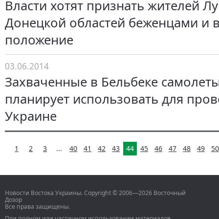
Власти хотят признать жителей Лу
Донецкой областей беженцами и 
положение
03.06.2014
Захваченные в Бельбеке самолеты
планирует использовать для пров
Украине
1
2
3
...
40
41
42
43
44
45
46
47
48
49
50
Новости Востока Украины. Copyright © 2006—2026 Восточный
Дозор
Все права защищены.
При полном или частичном использовании материалов