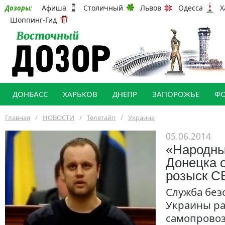
Афиша
Столичный
Львов
Одесса
Х
Дозоры:
Шоппинг-Гид
ДОНБАСС
ХАРЬКОВ
ДНЕПР
ЗАПОРОЖЬЕ
Ф
Главная
/
НОВОСТИ
/
Телетайп
/
Украина
05.06.2014
«Народны
Донецка 
розыск С
Служба без
Украины ра
самопрово