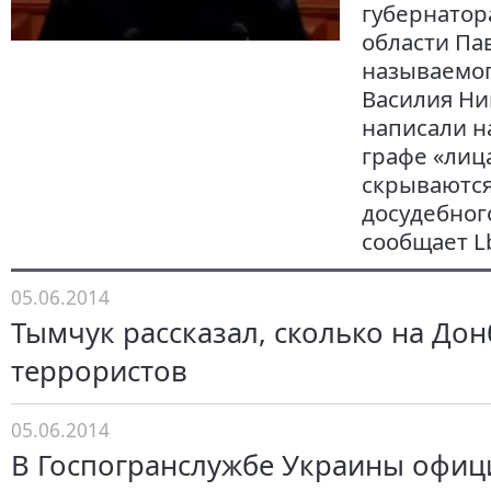
губернатор
области Пав
называемог
Василия Ни
написали н
графе «лиц
скрываются
досудебног
сообщает Lb
05.06.2014
Тымчук рассказал, сколько на Дон
террористов
05.06.2014
В Госпогранслужбе Украины офиц