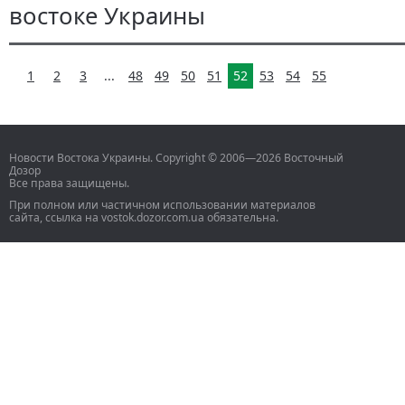
востоке Украины
1
2
3
...
48
49
50
51
52
53
54
55
Новости Востока Украины. Copyright © 2006—2026 Восточный
Дозор
Все права защищены.
При полном или частичном использовании материалов
сайта, ссылка на vostok.dozor.com.ua обязательна.