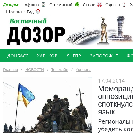
Афиша
Столичный
Львов
Одесса
Х
Дозоры:
Шоппинг-Гид
ДОНБАСС
ХАРЬКОВ
ДНЕПР
ЗАПОРОЖЬЕ
Ф
Главная
/
НОВОСТИ
/
Телетайп
/
Украина
17.04.2014
Меморанд
оппозици
споткнулс
язык
Регионалы 
убедить ко