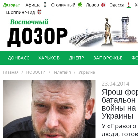
Афиша
Столичный
Львов
Одесса
Х
Дозоры:
Шоппинг-Гид
ДОНБАСС
ХАРЬКОВ
ДНЕПР
ЗАПОРОЖЬЕ
Ф
Главная
/
НОВОСТИ
/
Телетайп
/
Украина
23.04.2014
Ярош фо
батальон
войны на
Украины
У «Правого 
люди, гото