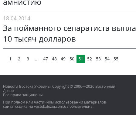
амнистию
18.04.2014
За пойманного сепаратиста выпл
10 тысяч долларов
1
2
3
...
47
48
49
50
51
52
53
54
55
Новости Востока Украины. Copyright © 2006—2026 Восточный
Дозор
Все права защищены.
При полном или частичном использовании материалов
сайта, ссылка на vostok.dozor.com.ua обязательна.