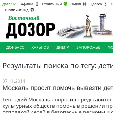
Афиша
Столичный
Львов
Одесса
Х
Дозоры:
Шоппинг-Гид
ДОНБАСС
ХАРЬКОВ
ДНЕПР
ЗАПОРОЖЬЕ
Ф
Результаты поиска по тегу: дет
07.11.2014
Москаль просит помочь вывезти де
Геннадий Москаль попросил представите
культурных обществ помочь в решении п
отправкой детей в безопасные регионы и 