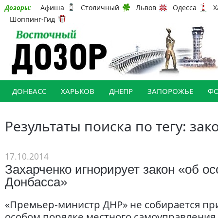
Афиша
Столичный
Львов
Одесса
Х
Дозоры:
Шоппинг-Гид
ДОНБАСС
ХАРЬКОВ
ДНЕПР
ЗАПОРОЖЬЕ
Ф
Результаты поиска по тегу: зак
17.10.2014
Захарченко игнорирует закон «об ос
Донбасса»
«Премьер-министр ДНР» не собирается пр
особом порядке местного самоуправления