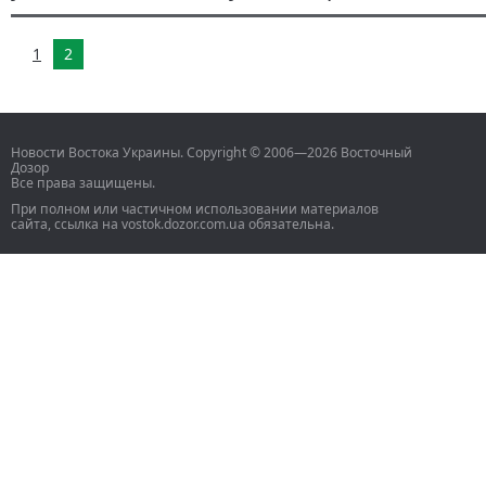
1
2
Новости Востока Украины. Copyright © 2006—2026 Восточный
Дозор
Все права защищены.
При полном или частичном использовании материалов
сайта, ссылка на vostok.dozor.com.ua обязательна.