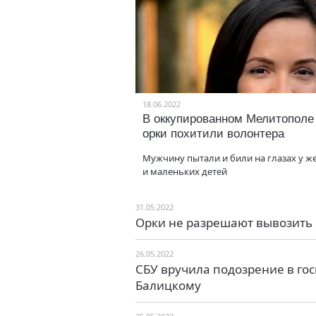
18.06.2022
В оккупированном Мелитополе
орки похитили волонтера
Мужчину пытали и били на глазах у ж
и маленьких детей
31.05.2022
Орки не разрешают вывозить
26.05.2022
СБУ вручила подозрение в го
Балицкому