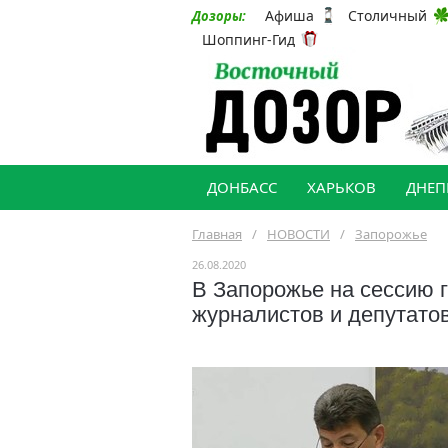
Афиша
Столичный
Дозоры:
Шоппинг-Гид
ДОНБАСС
ХАРЬКОВ
ДНЕП
Главная
/
НОВОСТИ
/
Запорожье
26.08.2020
В Запорожье на сессию г
журналистов и депутато