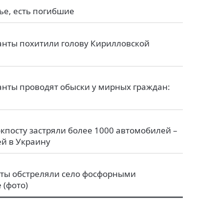
ье, есть погибшие
анты похитили голову Кирилловской
анты проводят обыски у мирных граждан:
кпосту застряли более 1000 автомобилей –
й в Украину
сты обстреляли село фосфорными
 (фото)