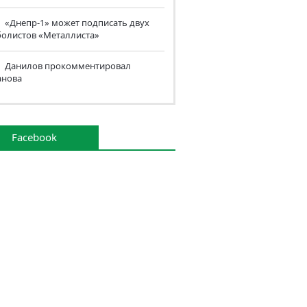
«Днепр-1» может подписать двух
болистов «Металлиста»
Данилов прокомментировал
анова
Facebook