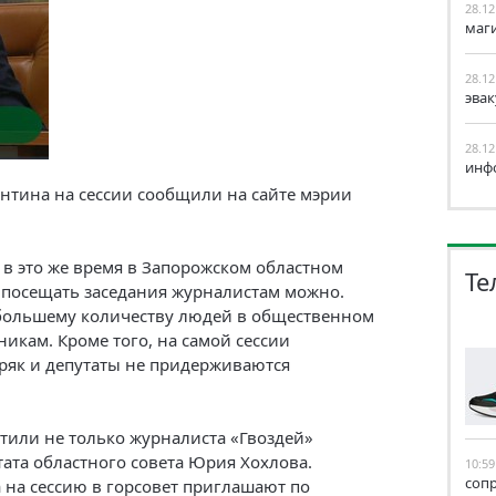
28.12
маг
28.12
эва
28.12
инф
антина на сессии сообщили на сайте мэрии
о в это же время в Запорожском областном
Те
, посещать заседания журналистам можно.
 большему количеству людей в общественном
никам. Кроме того, на самой сессии
ряк и депутаты не придерживаются
стили не только журналиста «Гвоздей»
тата областного совета Юрия Хохлова.
10:59
соп
 на сессию в горсовет приглашают по