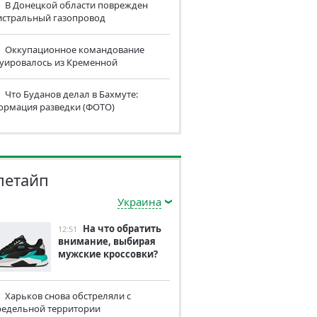
В Донецкой области поврежден
истральный газопровод
Оккупационное командование
куировалось из Кременной
Что Буданов делал в Бахмуте:
ормация разведки (ФОТО)
летайп
Украина
На что обратить
12:51
внимание, выбирая
мужские кроссовки?
Харьков снова обстреляли с
редельной территории