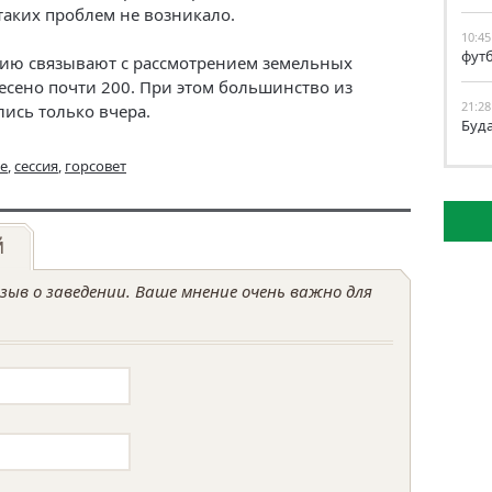
таких проблем не возникало.
10:45
фут
сию связывают с рассмотрением земельных
есено почти 200. При этом большинство из
21:28
ись только вчера.
Буд
е
,
сессия
,
горсовет
й
ыв о заведении. Ваше мнение очень важно для