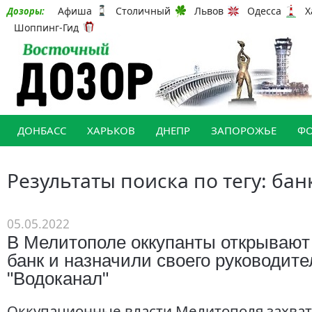
Афиша
Столичный
Львов
Одесса
Х
Дозоры:
Шоппинг-Гид
ДОНБАСС
ХАРЬКОВ
ДНЕПР
ЗАПОРОЖЬЕ
Ф
Результаты поиска по тегу: бан
05.05.2022
В Мелитополе оккупанты открывают
банк и назначили своего руководит
"Водоканал"
Оккупационные власти Мелитополя захват