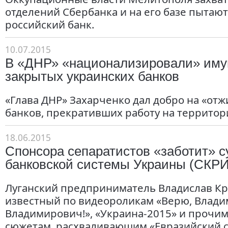
отделений Сбербанка и на его базе пытаю
российский банк.
10.07.2015
В «ДНР» «национализировали» им
закрытых украинских банков
«Глава ДНР» Захарченко дал добро на «от
банков, прекративших работу на территор
18.06.2015
Спонсора сепаратистов «заботит» с
банковской системы Украины (СКР
Луганский предприниматель Владислав Кр
известный по видеороликам «Верю, Влад
Владимирович!», «Украина-2015» и прочи
сюжетам, расхваливающим «Евразийский с