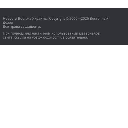
Новости Востока Украины. Copyright © 2006—2026 Восточный
Дозор
Все права защищены.
При полном или частичном использовании материалов
сайта, ссылка на vostok.dozor.com.ua обязательна.