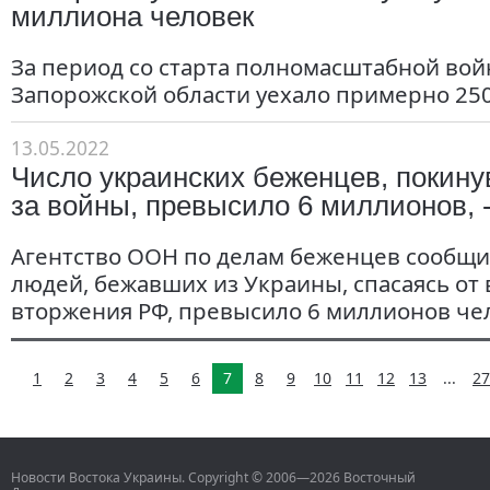
миллиона человек
За период со старта полномасштабной вой
Запорожской области уехало примерно 250
13.05.2022
Число украинских беженцев, покину
за войны, превысило 6 миллионов,
Агентство ООН по делам беженцев сообщил
людей, бежавших из Украины, спасаясь от
вторжения РФ, превысило 6 миллионов че
1
2
3
4
5
6
7
8
9
10
11
12
13
...
27
Новости Востока Украины. Copyright © 2006—2026 Восточный