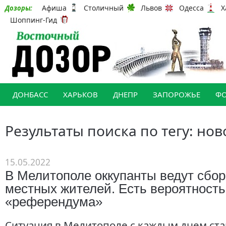
Афиша
Столичный
Львов
Одесса
Х
Дозоры:
Шоппинг-Гид
ДОНБАСС
ХАРЬКОВ
ДНЕПР
ЗАПОРОЖЬЕ
Ф
Результаты поиска по тегу: но
15.05.2022
В Мелитополе оккупанты ведут сбо
местных жителей. Есть вероятность
«референдума»
Ситуация в Мелитополе с каждым днем ​​ст