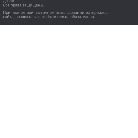
Дозор
Все права защищены.
При полном или частичном использовании материалов
сайта, ссылка на vostok.dozor.com.ua обязательна.