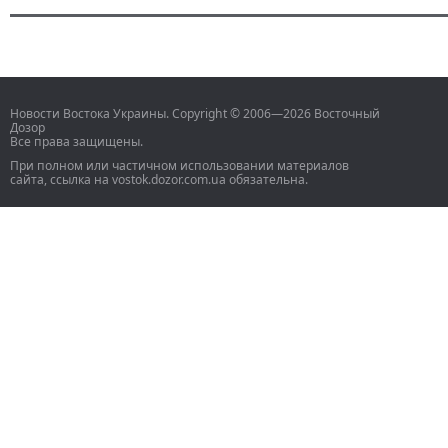
Новости Востока Украины. Copyright © 2006—2026 Восточный
Дозор
Все права защищены.
При полном или частичном использовании материалов
сайта, ссылка на vostok.dozor.com.ua обязательна.