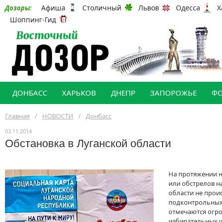
Афиша
Столичный
Львов
Одесса
Х
Дозоры:
Шоппинг-Гид
ДОНБАСС
ХАРЬКОВ
ДНЕПР
ЗАПОРОЖЬЕ
Ф
Главная
/
НОВОСТИ
/
Донбасс
03.11.2014
Обстановка в Луганской области
На протяжении 
или обстрелов н
области не прои
подконтрольных
отмечаются огр
избирательных у