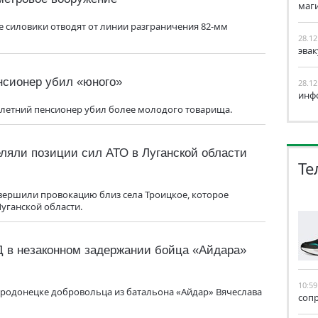
маг
е силовики отводят от линии разграничения 82-мм
28.12
эва
нсионер убил «юного»
28.12
инф
7-летний пенсионер убил более молодого товарища.
ляли позиции сил АТО в Луганской области
Те
вершили провокацию близ села Троицкое, которое
уганской области.
в незаконном задержании бойца «Айдара»
10:59
еродонецке добровольца из батальона «Айдар» Вячеслава
соп