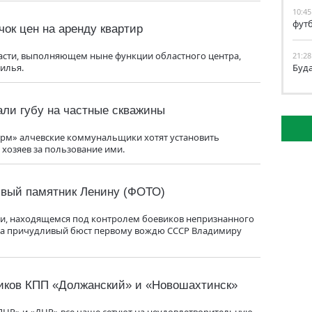
10:45
фут
чок цен на аренду квартир
асти, выполняющем ныне функции областного центра,
21:28
илья.
Буд
али губу на частные скважины
рм» алчевские коммунальщики хотят установить
 хозяев за пользование ими.
ивый памятник Ленину (ФОТО)
ти, находящемся под контролем боевиков непризнанного
ьма причудливый бюст первому вождю СССР Владимиру
иков КПП «Должанский» и «Новошахтинск»