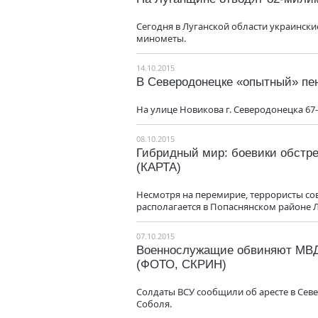
Сегодня в Луганской области украински
минометы.
14.10.2015
В Северодонецке «опытный» пе
На улице Новикова г. Северодонецка 6
08.10.2015
Гибридный мир: боевики обстре
(КАРТА)
Несмотря на перемирие, террористы со
располагается в Попаснянском районе Л
07.10.2015
Военнослужащие обвиняют МВД 
(ФОТО, СКРИН)
Солдаты ВСУ сообщили об аресте в Сев
Соболя.