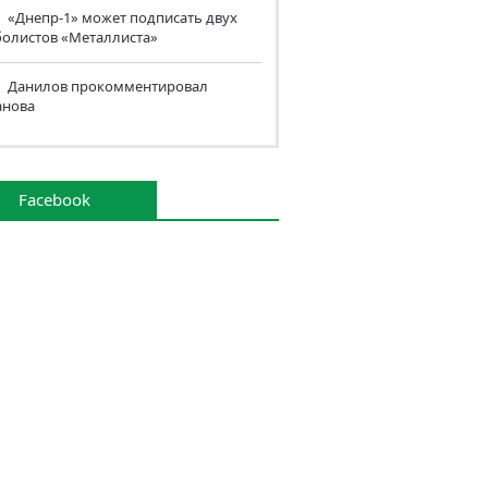
«Днепр-1» может подписать двух
болистов «Металлиста»
Данилов прокомментировал
анова
Facebook