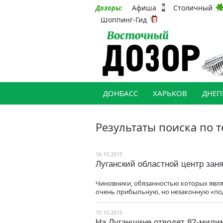
Афиша
Столичный
Дозоры:
Шоппинг-Гид
ДОНБАСС
ХАРЬКОВ
ДНЕП
Результаты поиска по т
16.10.2015
Луганский областной центр зан
Чиновники, обязанностью которых явля
очень прибыльную, но незаконную «по
15.10.2015
На Луганщине отводят 82-мили