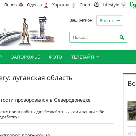
Львов
Одесса
Харьков
Спорт
Lifestyle
Ваш регион:
Восток
Р
ЗАПОРОЖЬЕ
ФОТО
ТЕЛЕТАЙП
егу: луганская область
Во
ятости проворовался в Северодонецке
ется поиск работы для безработных, сами нашли себе
дработку».
28.12
метровое вооружение