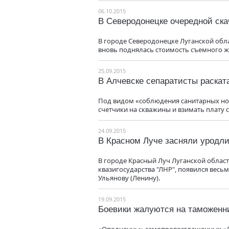
06.10.2015
В Северодонецке очередной ска
В городе Северодонецке Луганской обл
вновь поднялась стоимость съемного ж
25.09.2015
В Алчевске сепаратисты раскат
Под видом «соблюдения санитарных но
счетчики на скважины и взимать плату с
24.09.2015
В Красном Луче засняли уродл
В городе Красный Луч Луганской облас
квазигосударства "ЛНР", появился вес
Ульянову (Ленину).
19.09.2015
Боевики жалуются на таможенн