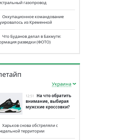
истральный газопровод
Оккупационное командование
куировалось из Кременной
Что Буданов делал в Бахмуте:
ормация разведки (ФОТО)
летайп
Украина
На что обратить
12:51
внимание, выбирая
мужские кроссовки?
Харьков снова обстреляли с
редельной территории